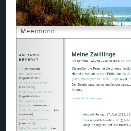
Meermond
Meine Zwillinge
AM RANDE
BEMERKT
Am Sonntag, 12. Apr 2015 im Topic '
Kinder
Die große rote Frau hat die unterschiedlic
:-D
(meermond)
Hier eine Aufnahme vom Frühstückstisch f
Bäh, gleich zwei...
(birgitdiestarke)
guten mooorgeeeen - nein - kopie
(mp3, 6
Ja. Ein kleiner Harzer...
Der Belgier putzmunter und lebenslustig, 
(meermond)
So süß.
Ist das was zum Essen???
(birgitdiestarke)
Wichtiges hinterlassen
Da denk ich grad an
Quargel...
(meermond)
Freilich kenn ich diesen...
(der
imperialist)
windmill, Freitag, 17. April 2015, 22
Lieber Herr Imperialist,...
Das ist wirklich sehr süß! :)) Ich
(meermond)
singt. Er liegt im Bett und trälle
"Alter Scheam" heißt...
(der