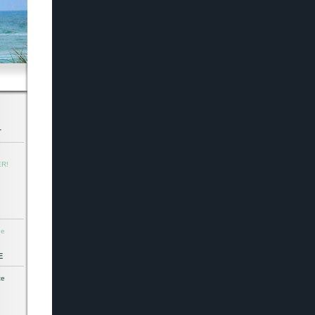
T
ER!
de
E
te