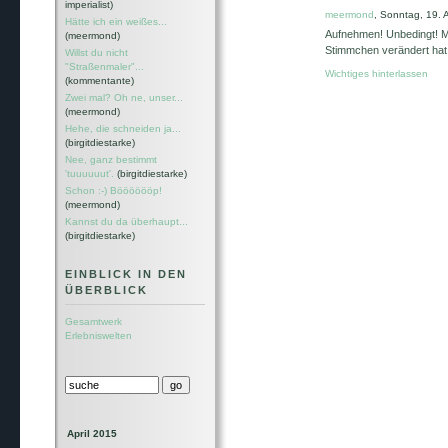
imperialist)
meermond
, Sonntag, 19. 
Hätte ich ein weißes...
Aufnehmen! Unbedingt! M
(meermond)
Stimmchen verändert hat!
Willst du nicht
"Straßenmaler"...
Wichtiges hinterlassen
(kommentante)
Zwei mal? Oh ne, unser...
(meermond)
Hehe, die schneiden ja...
(birgitdiestarke)
Nee, ganz bestimmt
'tuuuuuut'.
(birgitdiestarke)
Schon :-) Bööööööp!
(meermond)
Kannst du da überhaupt...
(birgitdiestarke)
EINBLICK IN DEN
ÜBERBLICK
Gesamtwerk
Erlebniswelten
April 2015