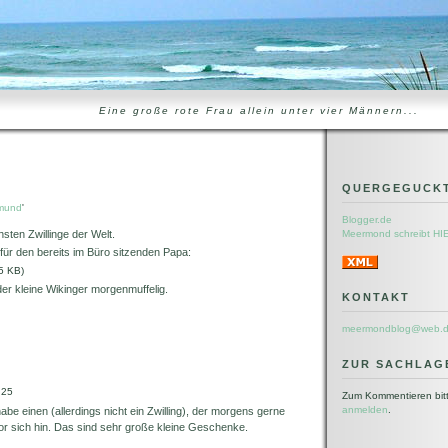
Eine große rote Frau allein unter vier Männern...
QUERGEGUCK
mund
'
Blogger.de
hsten Zwillinge der Welt.
Meermond schreibt HI
ür den bereits im Büro sitzenden Papa:
5 KB)
der kleine Wikinger morgenmuffelig.
KONTAKT
meermondblog@web.
ZUR SACHLAG
:25
Zum Kommentieren bit
anmelden
.
 habe einen (allerdings nicht ein Zwilling), der morgens gerne
rt vor sich hin. Das sind sehr große kleine Geschenke.