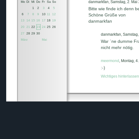
danmarkfan, Samstag, 2. Mai 
Mo
Di
Mi
Do
Fr
Sa
So
1
2
3
4
5
Bitte wie finde ich denn 
6
7
8
9
10
11
12
Schöne Grüße von
13
14
15
16
17
18
19
danmarkfan
20
21
22
23
24
25
26
27
28
29
30
danmarkfan, Samstag, 
März
Mai
War ´ne dumme Frag
nicht mehr nötig.
meermond
, Montag, 4
:-)
Wichtiges hinterlassen