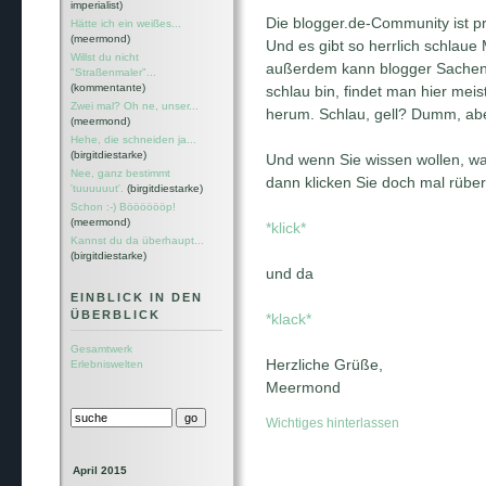
imperialist)
Die blogger.de-Community ist pr
Hätte ich ein weißes...
(meermond)
Und es gibt so herrlich schlaue
Willst du nicht
außerdem kann blogger Sachen, 
"Straßenmaler"...
(kommentante)
schlau bin, findet man hier mei
Zwei mal? Oh ne, unser...
herum. Schlau, gell? Dumm, abe
(meermond)
Hehe, die schneiden ja...
(birgitdiestarke)
Und wenn Sie wissen wollen, wa
Nee, ganz bestimmt
dann klicken Sie doch mal rüber
'tuuuuuut'.
(birgitdiestarke)
Schon :-) Bööööööp!
(meermond)
*klick*
Kannst du da überhaupt...
(birgitdiestarke)
und da
EINBLICK IN DEN
ÜBERBLICK
*klack*
Gesamtwerk
Herzliche Grüße,
Erlebniswelten
Meermond
Wichtiges hinterlassen
April 2015