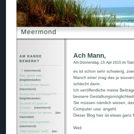
Meermond
Ach Mann,
AM RANDE
BEMERKT
Am Donnerstag, 23. Apr 2015 im Topic
:-D
(meermond)
es ist schon sehr schwierig, zwei
Bäh, gleich zwei...
Manch einer mag das ja souverä
(birgitdiestarke)
schlecht darin.
Ja. Ein kleiner Harzer...
(meermond)
Ich veröffentliche meine Beiträ
Ist das was zum Essen???
bessere Gestaltungsmöglichkeit
(birgitdiestarke)
Sie müssen nämlich wissen, dass
Da denk ich grad an
Quargel...
(meermond)
Computer usw. angeht.
Freilich kenn ich diesen...
(der
Dieser Blog hier ist etwas ganz
imperialist)
Lieber Herr Imperialist,...
(meermond)
Weil:
"Alter Scheam" heißt...
(der